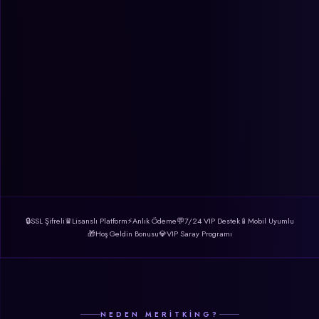
🔒
SSL Şifreli
♛
Lisanslı Platform
⚡
Anlık Ödeme
💬
7/24 VIP Destek
📱
Mobil Uyumlu
🎁
Hoş Geldin Bonusu
💎
VIP Saray Programı
NEDEN MERITKING?