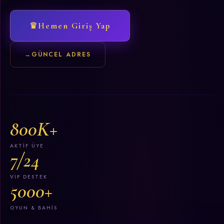
♛
Hemen Giriş Yap
→
GÜNCEL ADRES
800K+
AKTIF ÜYE
7/24
VIP DESTEK
5000+
OYUN & BAHIS