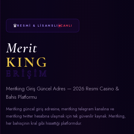
♛
RESMI & LISANSLI
CANLI
Merit
KING
ERİŞİM
Meritking Giriş Güncel Adres — 2026 Resmi Casino &
Bahis Platformu
Meritking güncel giriş adresine, meritking telegram kanalına ve
meritking twitter hesabına ulaşmak için tek güvenilir kaynak. Meritking,
her bahisçinin kral gibi hissettiği platformdur.