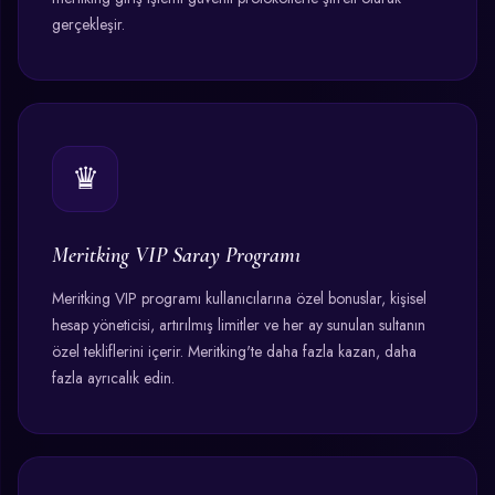
gerçekleşir.
♛
Meritking VIP Saray Programı
Meritking VIP programı kullanıcılarına özel bonuslar, kişisel
hesap yöneticisi, artırılmış limitler ve her ay sunulan sultanın
özel tekliflerini içerir. Meritking'te daha fazla kazan, daha
fazla ayrıcalık edin.